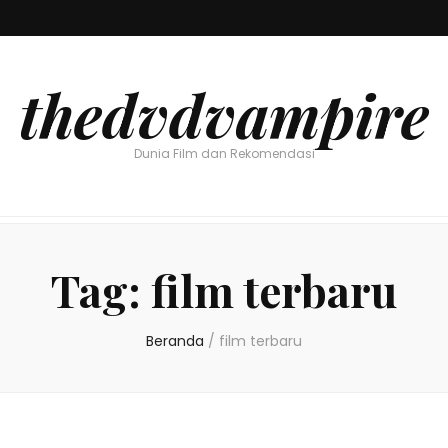
thedvdvampire
Dunia Film dan Rekomendasi
Tag:
film terbaru
Beranda
/
film terbaru