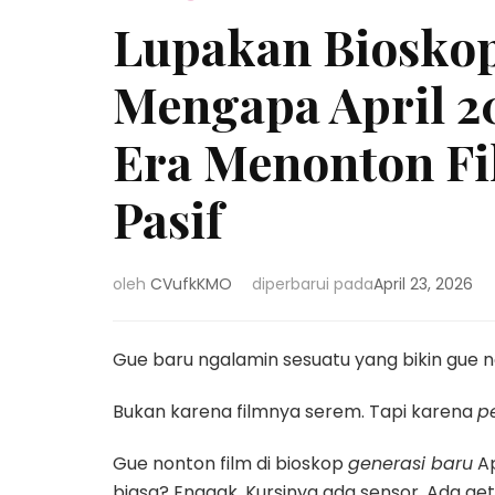
Lupakan Bioskop
Mengapa April 2
Era Menonton Fi
Pasif
oleh
CVufkKMO
diperbarui pada
April 23, 2026
Gue baru ngalamin sesuatu yang bikin gue ng
Bukan karena filmnya serem. Tapi karena
p
Gue nonton film di bioskop
generasi baru
Ap
biasa? Enggak. Kursinya ada sensor. Ada ge