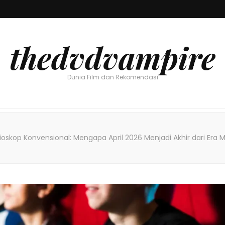
thedvdvampire
Dunia Film dan Rekomendasi
ioskop Konvensional: Mengapa April 2026 Menjadi Akhir dari Era