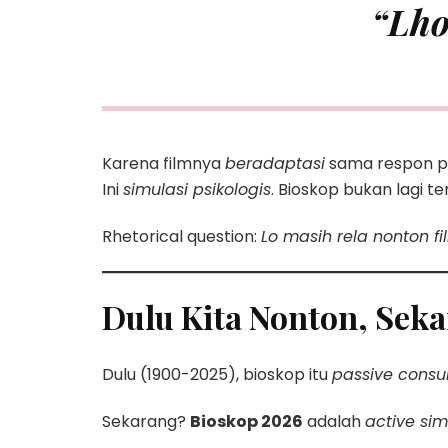
“Lho
Karena filmnya
beradaptasi
sama respon ps
Ini
simulasi psikologis
. Bioskop bukan lagi te
Rhetorical question:
Lo masih rela nonton f
Dulu Kita Nonton, Sek
Dulu (1900-2025), bioskop itu
passive cons
Sekarang?
Bioskop 2026
adalah
active sim