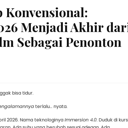
 Konvensional:
026 Menjadi Akhir dar
lm Sebagai Penonton
gak bisa tidur.
engalamannya
terlalu… nyata.
ril 2026. Nama teknologinya
Immersion 4.0
. Duduk di kurs
taran. Ada suhu yang berubah sesuai adegan. Ada