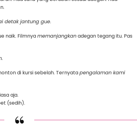
n.
ai detak jantung gue
.
e naik. Filmnya
memanjangkan
adegan tegang itu. Pas
n.
nonton di kursi sebelah. Ternyata
pengalaman kami
asa aja.
et (sedih).