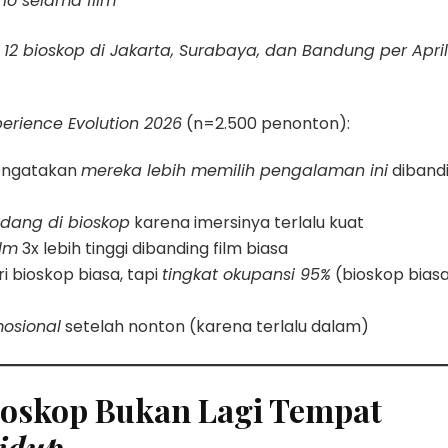
lo selama film
i 12 bioskop di Jakarta, Surabaya, dan Bandung per April
erience Evolution 2026
(n=2.500 penonton):
engatakan
mereka lebih memilih pengalaman ini
diband
dang di bioskop
karena imersinya terlalu kuat
ilm
3x lebih tinggi dibanding film biasa
ri bioskop biasa, tapi
tingkat okupansi 95%
(bioskop bias
osional
setelah nonton (karena terlalu dalam)
Bioskop Bukan Lagi Tempat
idup