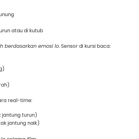
gunung
urun atau di kutub
ah berdasarkan emosi lo
. Sensor di kursi baca:
g)
rah)
ara real-time:
 jantung turun)
ak jantung naik)