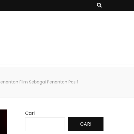
 Menonton Film Sebagai Penonton Pasif
Cari
CARI