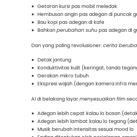
Getaran kursi pas mobil meledak
Hembusan angin pas adegan di puncak 
Bau kopi pas adegan di kafe
Bahkan
perubahan suhu
pas adegan di g
Dan yang paling revolusioner:
cerita berub
Detak jantung
Konduktivitas kulit (keringat, tanda tegan
Gerakan mikro tubuh
Ekspresi wajah (dengan kamera infra me
AI di belakang layar
menyesuaikan
film sec
Adegan lebih cepat kalau lo bosan (detak
Adegan lebih lambat kalau lo tegang (det
Musik berubah intensitas sesuai mood lo