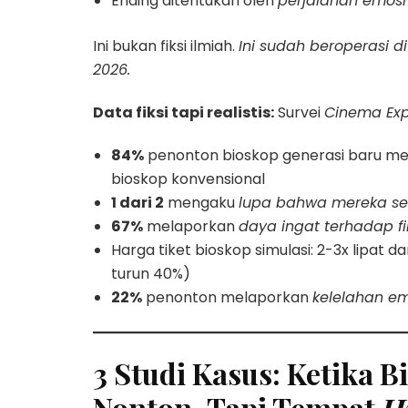
Ending ditentukan oleh
perjalanan emosi 
Ini bukan fiksi ilmiah.
Ini sudah beroperasi d
2026.
Data fiksi tapi realistis:
Survei
Cinema Exp
84%
penonton bioskop generasi baru m
bioskop konvensional
1 dari 2
mengaku
lupa bahwa mereka se
67%
melaporkan
daya ingat terhadap f
Harga tiket bioskop simulasi: 2-3x lipat da
turun 40%)
22%
penonton melaporkan
kelelahan em
3 Studi Kasus: Ketika 
Nonton, Tapi Tempat
H