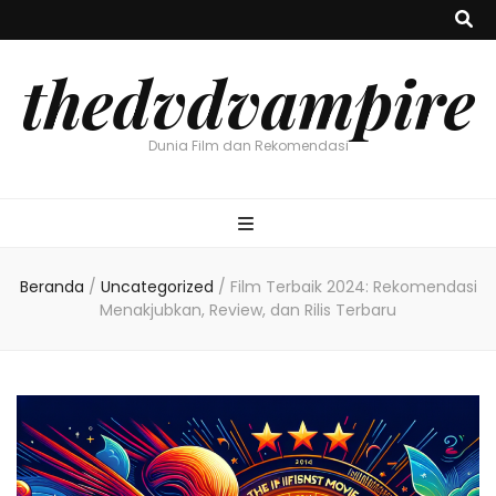
thedvdvampire
Dunia Film dan Rekomendasi
Beranda
/
Uncategorized
/
Film Terbaik 2024: Rekomendasi
Menakjubkan, Review, dan Rilis Terbaru